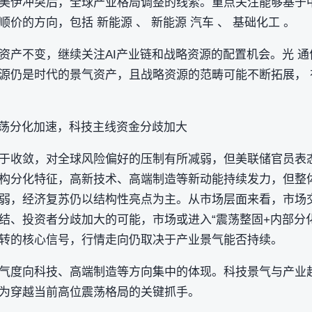
美伊冲突后，全球产业格局调整的线索。重点关注能够基于
价的方向，包括 新能源 、 新能源 汽车 、 基础化工 。
资产不变，继续关注AI产业链和战略资源的配置机会。光 通
源仍是时代的景气资产，且战略资源的范畴可能不断拓展， 
震荡分化加速，科技主线资金分歧加大
于收敛，对全球风险偏好的压制有所减弱，但美联储官员表
构分化特征，高新技术、高端制造等新动能持续发力，但整
弱，经济复苏仍以结构性亮点为主。从市场层面来看，市场
结、投资者分歧加大的可能，市场或进入“震荡整固+内部分
转的核心信号，行情走向仍取决于产业景气能否持续。
气度向科技、高端制造等方向集中的体现。科技景气与产业
为穿越当前高位震荡格局的关键抓手。