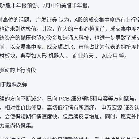
底A股半年报预告、7月中旬美股半年报。
对高位的话题， 广发证券 认为，A股的成交集中度仍有上行
也尚未到达极值。其次，在大的产业趋势面前，成交集中度
统资产的抛压也驱使资金加速涌入科技，也进一步导致了成
前，以交易集中度、成交额占比、市值占比为代表的拥挤度
板块，典型如人形 机器人 、 商业航天 、 AI应用 等。
利驱动的上行阶段
向于超跌反弹
续的方向不断减少，已向 PCB 细分领域和电容等方向聚焦
。相对性价比修复，高切低行情有所演绎， 申万宏源 证券
，会使得短期行情速度快，但后续反复增加。同时，愿意外推
力量尚待聚集。