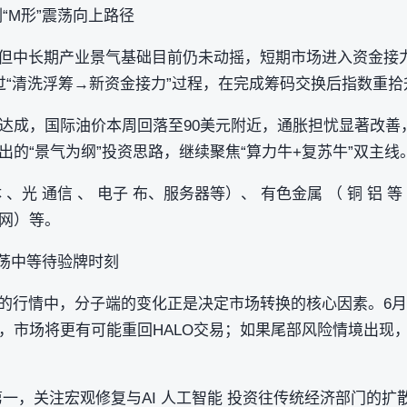
“M形”震荡向上路径
，但中长期产业景气基础目前仍未动摇，短期市场进入资金接
通过“清洗浮筹→新资金接力”过程，在完成筹码交换后指数重拾
达成，国际油价本周回落至90美元附近，通胀担忧显著改善
的“景气为纲”投资思路，继续聚焦“算力牛+复苏牛”双主线
 、光 通信 、 电子 布、服务器等）、 有色金属 （ 铜 铝 
网）等。
震荡中等待验牌时刻
动的行情中，分子端的变化正是决定市场转换的核心因素。6
，市场将更有可能重回HALO交易；如果尾部风险情境出现
一，关注宏观修复与AI 人工智能 投资往传统经济部门的扩