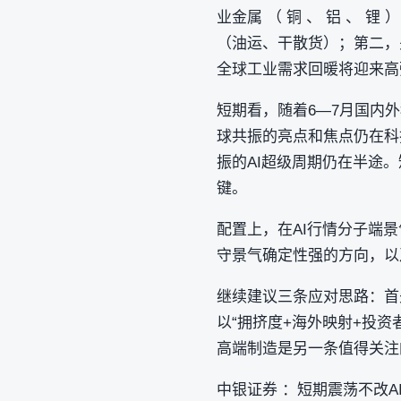
业金属 （ 铜 、 铝 、
（油运、干散货）；第二，
全球工业需求回暖将迎来高弹
短期看，随着6—7月国内
球共振的亮点和焦点仍在科
振的AI超级周期仍在半途
键。
配置上，在AI行情分子端
守景气确定性强的方向，以
继续建议三条应对思路：首
以“拥挤度+海外映射+投资
高端制造是另一条值得关注
中银证券 ：短期震荡不改