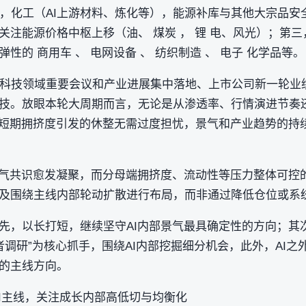
 锂 ），化工（AI上游材料、炼化等），能源补库与其他大宗品
关注能源价格中枢上移（油、 煤炭 ， 锂 电、风光）；第
性的 商用车 、 电网设备 、 纺织制造 、 电子 化学品等。
外科技领域重要会议和产业进展集中落地、上市公司新一轮业
技。放眼本轮大周期而言，无论是从渗透率、行情演进节奏
。短期拥挤度引发的休整无需过度担忧，景气和产业趋势的持
景气共识愈发凝聚，而分母端拥挤度、流动性等压力整体可控
及围绕主线内部轮动扩散进行布局，而非通过降低仓位或系统
先，以长打短，继续坚守AI内部景气最具确定性的方向；其
者调研”为核心抓手，围绕AI内部挖掘细分机会，此外，AI
的主线方向。
AI主线，关注成长内部高低切与均衡化