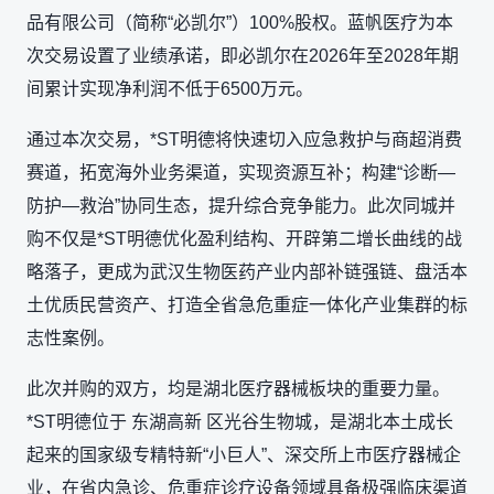
品有限公司（简称“必凯尔”）100%股权。蓝帆医疗为本
次交易设置了业绩承诺，即必凯尔在2026年至2028年期
间累计实现净利润不低于6500万元。
通过本次交易，*ST明德将快速切入应急救护与商超消费
赛道，拓宽海外业务渠道，实现资源互补；构建“诊断—
防护—救治”协同生态，提升综合竞争能力。此次同城并
购不仅是*ST明德优化盈利结构、开辟第二增长曲线的战
略落子，更成为武汉生物医药产业内部补链强链、盘活本
土优质民营资产、打造全省急危重症一体化产业集群的标
志性案例。
此次并购的双方，均是湖北医疗器械板块的重要力量。
*ST明德位于 东湖高新 区光谷生物城，是湖北本土成长
起来的国家级专精特新“小巨人”、深交所上市医疗器械企
业，在省内急诊、危重症诊疗设备领域具备极强临床渠道