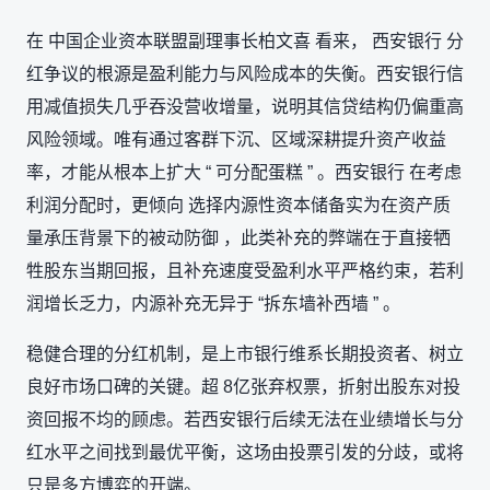
在 中国企业资本联盟副理事长柏文喜 看来， 西安银行 分
红争议的根源是盈利能力与风险成本的失衡。西安银行信
用减值损失几乎吞没营收增量，说明其信贷结构仍偏重高
风险领域。唯有通过客群下沉、区域深耕提升资产收益
率，才能从根本上扩大 “ 可分配蛋糕 ” 。西安银行 在考虑
利润分配时，更倾向 选择内源性资本储备实为在资产质
量承压背景下的被动防御 ，此类补充的弊端在于直接牺
牲股东当期回报，且补充速度受盈利水平严格约束，若利
润增长乏力，内源补充无异于 “拆东墙补西墙 ” 。
稳健合理的分红机制，是上市银行维系长期投资者、树立
良好市场口碑的关键。超 8亿张弃权票，折射出股东对投
资回报不均的顾虑。若西安银行后续无法在业绩增长与分
红水平之间找到最优平衡，这场由投票引发的分歧，或将
只是多方博弈的开端。