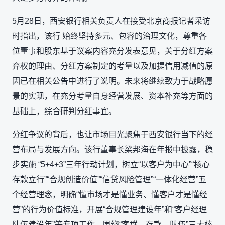
5月28日，西安银行相关负责人在接受北京商报记者采访
时指出，该行 始终坚持多元、包容的治理文化，尊重各
位董事和股东基于议案内容充分发表意见，关于分红方案
弃权的理由、分红方案制定的考量以及加提信用减值的原
因已在相关公告中进行了说明。未来将继续致力于战略愿
景的实现，在充分考量自身经营发展、资本补充等方面的
基础上，综合研判分红事宜。
分红争议的背后，也让市场目光聚焦于西安银行当下的经
营布局与发展方向。该行董事长梁邦海在年报中披露，稳
步实施 “5+4+3”三年行动计划，树立“以客户为中心”“核心
存款立行”“合规创造价值”“信贷风险管理”“一体化经营”五
个经营理念，明确“懂市场才是懂业务、懂客户才是懂经
营”的行为价值标准，开展“合规管理建设年”和“客户经理
队伍建设年”等专项工作，围绕“客群、存款、队伍”三大核