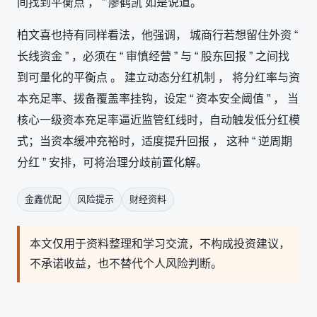
间找到平衡点 ， ” 廖鹤凯 如是说道。
柏文喜也持有同样看法，他强调， 城商行若想留住外资 “
长线资金 ” ，必须在 “ 审慎经营 ” 与 “ 股东回报 ” 之间找
到可量化的平衡点 。 建立动态分红机制 ， 将分红率与资
本充足率、拨备覆盖率挂钩，设定 “ 资本安全阈值 ” ， 当
核心一级资本充足率逼近监管红线时，自动触发低分红模
式；当资本缓冲充裕时，适度提升回报 ， 这种 “ 逆周期
分红 ” 安排，可将治理分歧前置化解。
金鑫优配
风险提示
财经资料
本文仅用于资料整理和学习交流，不构成投资建议，
不承诺收益，也不替代个人风险判断。