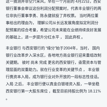
这一猜测并非空穴来风，早在一个月前的 4月22日，西安
银行董事会审议这份利润分配预案时，代表丰业银行的两
位非执行董事李勇、陈永健就投了弃权票。 当时两位董
事给出的理由为， 理解公司从长远发展角度拟定利润分
配预案的综合考量，希望公司未来能在业绩持续良好发展
的基础上，进一步提升分红水平 ， 因此弃权 。
丰业银行 与西安银行的 “缘分”始于2004年，当时， 国内
银行业改革步入深水区，各地地方商业银行迎来重组改制
关键期。 彼时 尚未 完成 更名的西安银行，亟需资本与管
理层面的双重助力。就在行业变革的关键节点 ， 丰业银
行携资本入局，成为银行业对外开放的一段标志性佳话。
入局 之后， 丰业银行便以真金白银增资入股，一举坐稳
西安银行第一大股东席位 ，截至目前持股比例为 18.11%
。