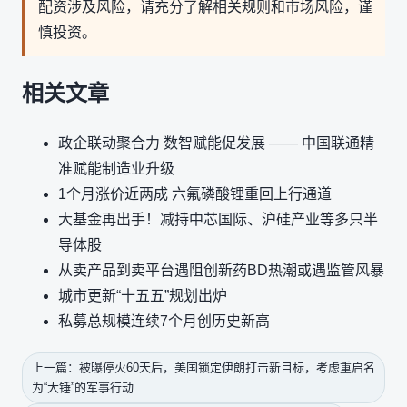
配资涉及风险，请充分了解相关规则和市场风险，谨
慎投资。
相关文章
政企联动聚合力 数智赋能促发展 —— 中国联通精
准赋能制造业升级
1个月涨价近两成 六氟磷酸锂重回上行通道
大基金再出手！减持中芯国际、沪硅产业等多只半
导体股
从卖产品到卖平台遇阻创新药BD热潮或遇监管风暴
城市更新“十五五”规划出炉
私募总规模连续7个月创历史新高
上一篇：被曝停火60天后，美国锁定伊朗打击新目标，考虑重启名
为“大锤”的军事行动